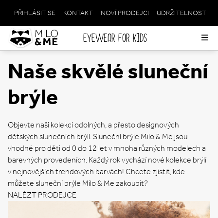
PŘIHLÁSIT SE
KONTAKT
NOVÍ PRODEJCI
UDRŽITELNOST
META
NAVIGATION
EYEWEAR FOR KIDS
Op
me
Naše skvělé sluneční
brýle
Objevte naši kolekci odolných, a přesto designových
dětských slunečních brýlí. Sluneční brýle Milo & Me jsou
vhodné pro děti od 0 do 12 let v mnoha různých modelech a
barevných provedeních. Každý rok vychází nové kolekce brýlí
v nejnovějších trendových barvách! Chcete zjistit, kde
můžete sluneční brýle Milo & Me zakoupit?
NALÉZT PRODEJCE