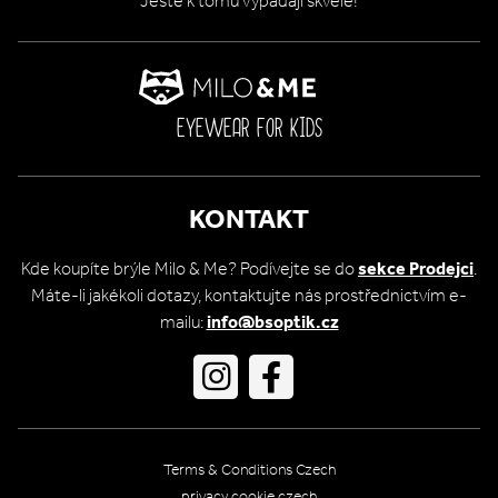
Ještě k tomu vypadají skvěle!
EYEWEAR FOR KIDS
KONTAKT
Kde koupíte brýle Milo & Me? Podívejte se do
sekce Prodejci
.
Máte-li jakékoli dotazy, kontaktujte nás prostřednictvím e-
mailu:
info@bsoptik.cz
Go
Go
to
to
Instagram
Facebook
Footer
Terms & Conditions Czech
meta
privacy cookie czech