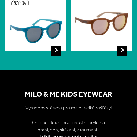
TYRKYSOVÁ
MILO & ME KIDS EYEWEAR
Vyrobeny s láskou pro malé i velké rošťáky!
Odolné, flexibilní a robustní brýle na
hraní, běh, skákání, zkoumání...