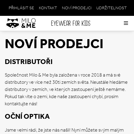
PŘIHLÁSIT SE
KONTAKT
NOVÍ PRODEJCI
UDRŽITELNOST
META
NAVIGATION
EYEWEAR FOR KIDS
Op
me
NOVÍ PRODEJCI
DISTRIBUTOŘI
Společnost Milo & Me byla založena v roce 2018 a má své
distributory ve více než 30ti zemích světa. Neustále hledáme
distributory v zemích, ve kterých zastoupení ještě nemáme.
Pokud tak víte o zemi, kde naše zastoupení chybí, prosím
kontaktujte nás!
OČNÍ OPTIKA
Jsme velmi rádi, že jste nás našli! Nyní můžete svým malým