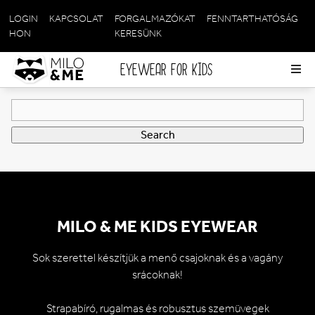
LOGIN
KAPCSOLAT
FORGALMAZÓKAT
FENNTARTHATÓSÁG
META
HON
KERESÜNK
NAVIGATION
EYEWEAR FOR KIDS
Op
me
Search field
Search
MILO & ME KIDS EYEWEAR
Sok szerettel készítjük a menő csajoknak és a vagány
srácoknak!
Strapabíró, rugalmas és robusztus szemüvegek