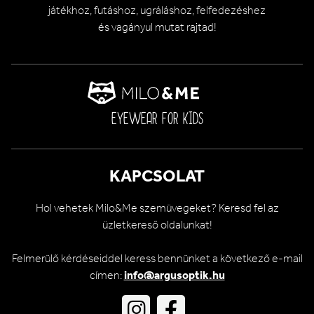
játékhoz, futáshoz, ugráláshoz, felfedezéshez
és vagányul mutat rajtad!
EYEWEAR FOR KIDS
KAPCSOLAT
Hol vehetek Milo&Me szemüvegeket? Keresd fel az
üzletkereső oldalunkat!
Felmerülő kérdéseiddel keress bennünket a következő e-mail
címen:
info@argusoptik.hu
Go
Go