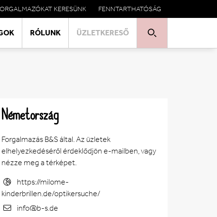
FORGALMAZÓKAT KERESÜNK
FENNTARTHATÓSÁG
GOK
RÓLUNK
ÜZLETKERESŐ
Németország
Forgalmazás B&S által. Az üzletek
elhelyezkedéséről érdeklődjön e-mailben, vagy
nézze meg a térképet.
https://milome-
kinderbrillen.de/optikersuche/
info@b-s.de