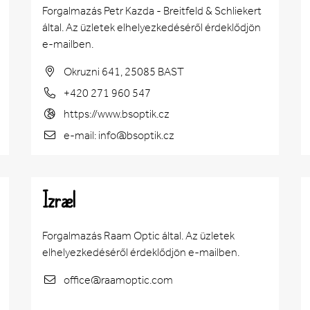
Forgalmazás Petr Kazda - Breitfeld & Schliekert
által. Az üzletek elhelyezkedéséről érdeklődjön
e-mailben.
Okruzni 641, 25085 BAST
+420 271 960 547
https://www.bsoptik.cz
e-mail: info@bsoptik.cz
Izrael
Forgalmazás Raam Optic által. Az üzletek
elhelyezkedéséről érdeklődjön e-mailben.
office@raamoptic.com