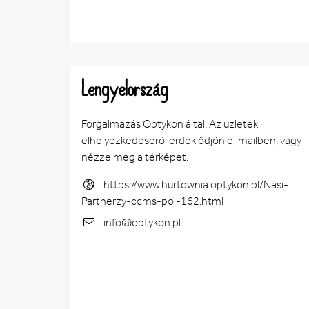
Lengyelország
Forgalmazás Optykon által. Az üzletek
elhelyezkedéséről érdeklődjön e-mailben, vagy
nézze meg a térképet.
https://www.hurtownia.optykon.pl/Nasi-
Partnerzy-ccms-pol-162.html
info@optykon.pl