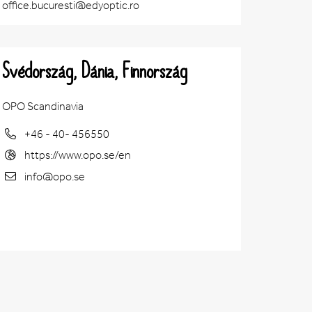
office.bucuresti@edyoptic.ro
Svédország, Dánia, Finnország
OPO Scandinavia
+46 - 40- 456550
https://www.opo.se/en
info@opo.se