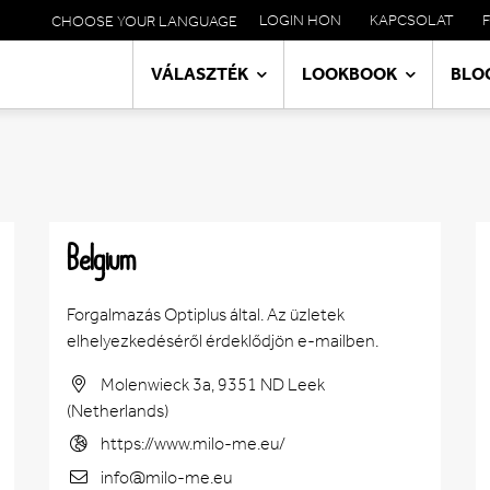
LOGIN HON
KAPCSOLAT
CHOOSE YOUR LANGUAGE
META
NAVIGATION
VÁLASZTÉK
LOOKBOOK
BLO
MAIN
NAVIGATION
Belgium
Forgalmazás Optiplus által. Az üzletek
elhelyezkedéséről érdeklődjön e-mailben.
Molenwieck 3a, 9351 ND Leek
(Netherlands)
https://www.milo-me.eu/
info@milo-me.eu