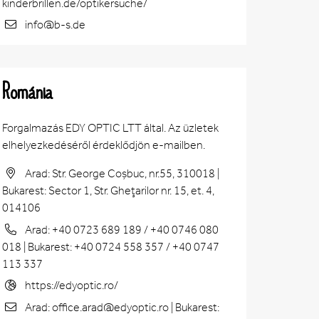
kinderbrillen.de/optikersuche/
info@b-s.de
Románia
Forgalmazás EDY OPTIC LTT által. Az üzletek
elhelyezkedéséről érdeklődjön e-mailben.
Arad: Str. George Coșbuc, nr.55, 310018 |
Bukarest: Sector 1, Str. Gheţarilor nr. 15, et. 4,
014106
Arad: +40 0723 689 189 / +40 0746 080
018 | Bukarest: +40 0724 558 357 / +40 0747
113 337
https://edyoptic.ro/
Arad: office.arad@edyoptic.ro | Bukarest: