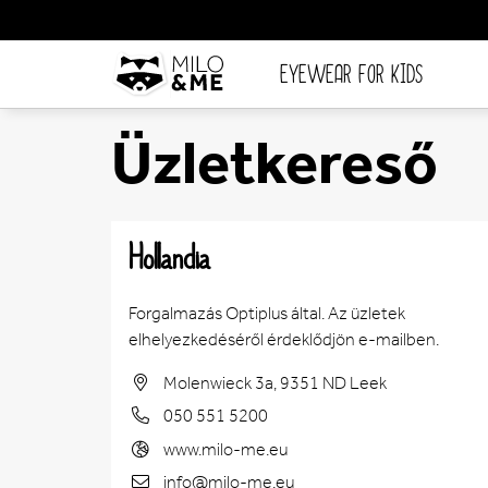
EYEWEAR FOR KIDS
Üzletkereső
Hollandia
Forgalmazás Optiplus által. Az üzletek
elhelyezkedéséről érdeklődjön e-mailben.
Molenwieck 3a, 9351 ND Leek
050 551 5200
www.milo-me.eu
info@milo-me.eu