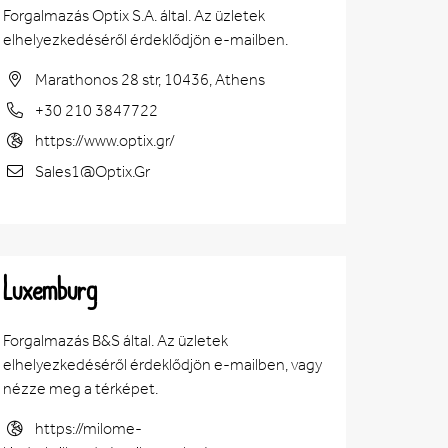
Forgalmazás Optix S.A. által. Az üzletek
elhelyezkedéséről érdeklődjön e-mailben.
Marathonos 28 str, 10436, Athens
+30 210 3847722
https://www.optix.gr/
Sales1@Optix.Gr
Luxemburg
Forgalmazás B&S által. Az üzletek
elhelyezkedéséről érdeklődjön e-mailben, vagy
nézze meg a térképet.
https://milome-