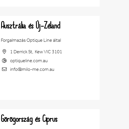
Ausztrália és Új-Zéland
Forgalmazás Optique Line által
1 Derrick St, Kew VIC 3101
optiqueline.com.au
info@milo-me.com.au
Görögország és Ciprus