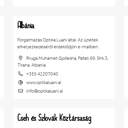
Albánia
Forgalmazás Optika Luani által. Az üzletek
elhelyezkedéséről érdeklődjön e-mailben.
Rruga Muhamet Gjollesha, Pallati 69, Shk.3,
Tirana. Albania
+355 42207040
www.optikaluani.al
info@optikaluani.al
Cseh és Szlovák Köztársaság