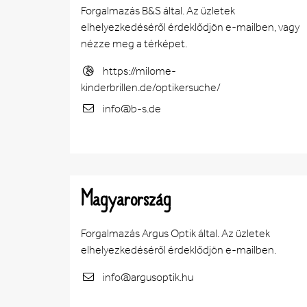
Forgalmazás B&S által. Az üzletek
elhelyezkedéséről érdeklődjön e-mailben, vagy
nézze meg a térképet.
https://milome-
kinderbrillen.de/optikersuche/
info@b-s.de
Magyarország
Forgalmazás Argus Optik által. Az üzletek
elhelyezkedéséről érdeklődjön e-mailben.
info@argusoptik.hu