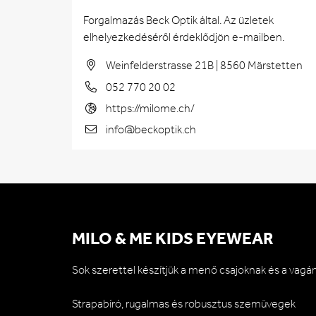
Forgalmazás Beck Optik által. Az üzletek
elhelyezkedéséről érdeklődjön e-mailben.
Weinfelderstrasse 21B | 8560 Märstetten
052 770 20 02
https://milome.ch/
info@beckoptik.ch
MILO & ME KIDS EYEWEAR
Sok szerettel készítjük a menő csajoknak és a vagá
Strapabíró, rugalmas és robusztus szemüvegek