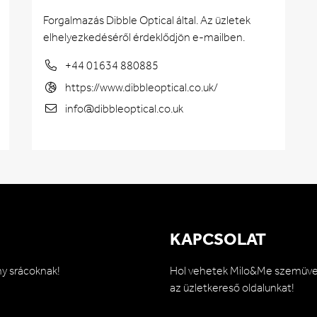
Forgalmazás Dibble Optical által. Az üzletek
elhelyezkedéséről érdeklődjön e-mailben.
+44 01634 880885
https://www.dibbleoptical.co.uk/
info@dibbleoptical.co.uk
KAPCSOLAT
ny srácoknak!
Hol vehetek Milo&Me szemüve
az üzletkereső oldalunkat!