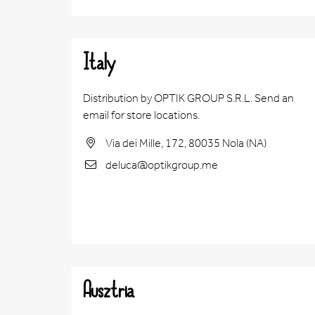
Italy
Distribution by OPTIK GROUP S.R.L. Send an
email for store locations.
Via dei Mille, 172, 80035 Nola (NA)
deluca@optikgroup.me
Ausztria