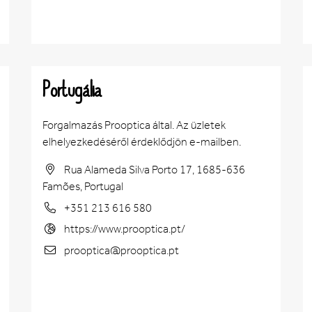
Portugália
Forgalmazás Prooptica által. Az üzletek
elhelyezkedéséről érdeklődjön e-mailben.
Rua Alameda Silva Porto 17, 1685-636
Famões, Portugal
+351 213 616 580
https://www.prooptica.pt/
prooptica@prooptica.pt