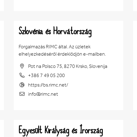
Szlovénia és Horvátország
Forgalmazás RIMC által. Az üzletek
elhelyezkedéséről érdeklődjön e-mailben.
Pot na Polsco 75, 8270 Krsko, Slovenija
+386 7 49 05 200
https://bs.rimc.net/
info@rimc.net
Egyesült Királyság és Írország