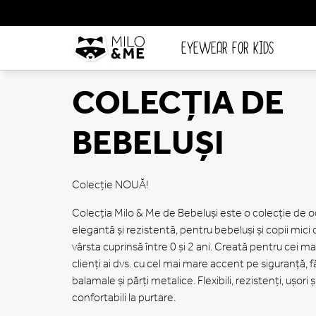
EYEWEAR FOR KIDS
COLECȚIA DE
BEBELUȘI
Colecție NOUĂ!
Colecția Milo & Me de Bebeluși este o colecție de o
elegantă și rezistentă, pentru bebeluși și copii mici 
vârsta cuprinsă între 0 și 2 ani. Creată pentru cei ma
clienți ai dvs. cu cel mai mare accent pe siguranță, f
balamale și părți metalice. Flexibili, rezistenți, ușori 
confortabili la purtare.