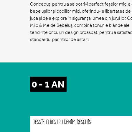
Concepuți pentru a se potrivi perfect fețelor mici a
bebelușilor și copiilor mici, oferindu-le libertatea de
juca și de a explora în siguranță lumea din jurul lor. C
Milo & Me de Bebeluși combină tonurile blânde ale
tendințelor cu un design proaspăt, pentru a satisfa
standardul părinților de astăzi.
0 - 1 AN
JESSIE ALBASTRU DENIM DESCHIS