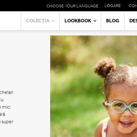
LOGARE
CO
CHOOSE YOUR LANGUAGE
META
NAVIGATION
COLECȚIA
LOOKBOOK
BLOG
DE
MAIN
NAVIGATION
chelari
cu
i mici
ără
și super