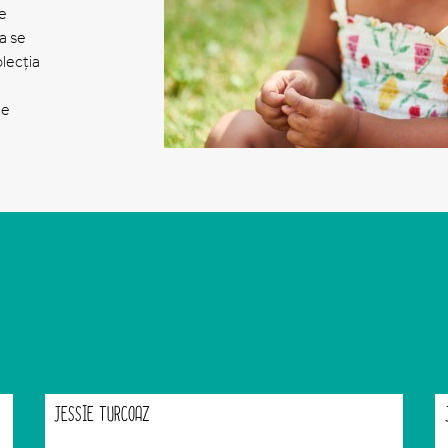
le
 a se
olecția
ce
JESSIE TURCOAZ