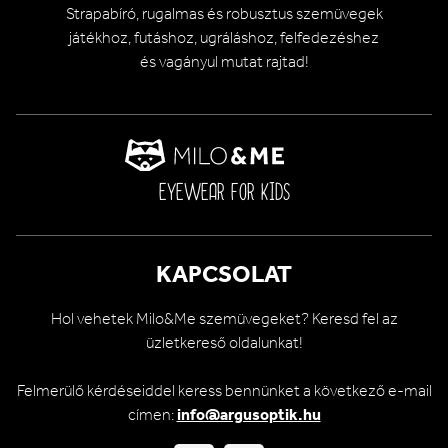
Strapabíró, rugalmas és robusztus szemüvegek
játékhoz, futáshoz, ugráláshoz, felfedezéshez
és vagányul mutat rajtad!
EYEWEAR FOR KIDS
KAPCSOLAT
Hol vehetek Milo&Me szemüvegeket? Keresd fel az
üzletkereső oldalunkat!
Felmerülő kérdéseiddel keress bennünket a következő e-mail
címen:
info@argusoptik.hu