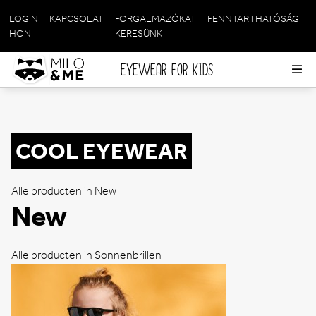
LOGIN
KAPCSOLAT
FORGALMAZÓKAT
FENNTARTHATÓSÁG
META
HON
KERESÜNK
NAVIGATION
EYEWEAR FOR KIDS
Op
me
COOL EYEWEAR
Alle producten in New
New
Alle producten in Sonnenbrillen