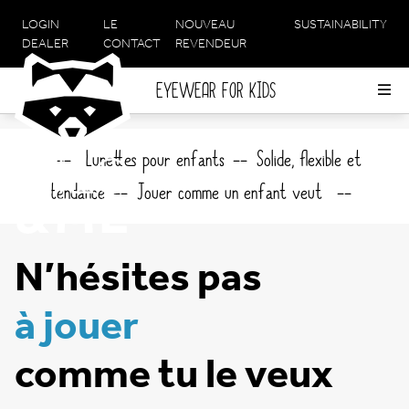
LOGIN
LE
NOUVEAU
SUSTAINABILITY
META
DEALER
CONTACT
REVENDEUR
NAVIGATION
EYEWEAR FOR KIDS
Op
me
Lunettes pour enfants
Solide, flexible et
tendance
Jouer comme un enfant veut
N’hésites pas
à jouer
comme tu le veux