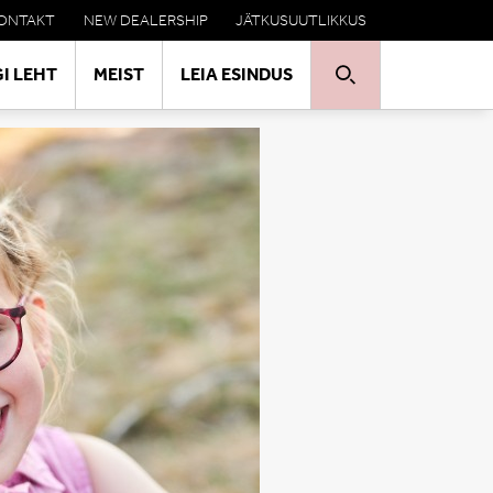
ONTAKT
NEW DEALERSHIP
JÄTKUSUUTLIKKUS
I LEHT
MEIST
LEIA ESINDUS