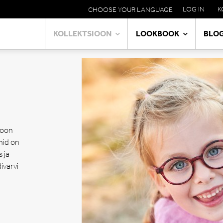
LOG IN
K
CHOOSE YOUR LANGUAGE
META
NAVIGATION
KOLLEKTSIOON
LOOKBOOK
BLOG
MAIN
NAVIGATION
ioon
amid on
 ja
ivärvi