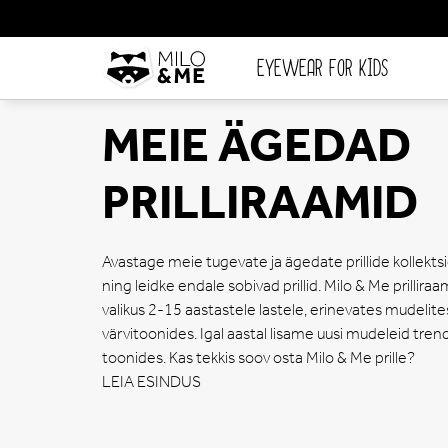
EYEWEAR FOR KIDS
MEIE ÄGEDAD
PRILLIRAAMID
Avastage meie tugevate ja ägedate prillide kollekts
ning leidke endale sobivad prillid. Milo & Me prillira
valikus 2-15 aastastele lastele, erinevates mudelites
värvitoonides. Igal aastal lisame uusi mudeleid trend
toonides. Kas tekkis soov osta Milo & Me prille?
LEIA ESINDUS