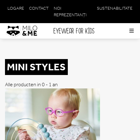
LOGARE
CONTACT
NOI
SUSTENABILITATE
META
REPREZENTANȚI
NAVIGATION
EYEWEAR FOR KIDS
Op
me
MINI STYLES
Alle producten in 0 - 1 an