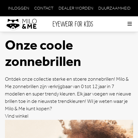
INLOGGEN
CONTACT
DEALER WORDEN
DUURZAAMHEID
META
NAVIGATION
EYEWEAR FOR KIDS
Op
me
Onze coole
zonnebrillen
Ontdek onze collectie sterke en stoere zonnebrillen! Milo &
Me zonnebrillen zijn verkrijgbaar van 0 tot 12 jaar in 7
modellen en super trendy kleuren. Elk jaar voegen we nieuwe
brillen toe in de nieuwste trendkleuren! Wil je weten waar je
Milo & Me kunt kopen?
Vind winkel