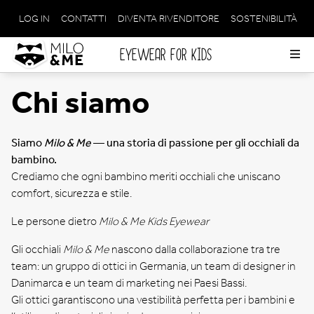
LOG IN
CONTATTI
DIVENTA RIVENDITORE
SOSTENIBILITÀ
META
NAVIGATION
EYEWEAR FOR KIDS
Op
me
Chi siamo
Siamo
Milo & Me
— una storia di passione per gli occhiali da
bambino.
Crediamo che ogni bambino meriti occhiali che uniscano
comfort, sicurezza e stile.
Le persone dietro
Milo & Me Kids Eyewear
Gli occhiali
Milo & Me
nascono dalla collaborazione tra tre
team: un gruppo di ottici in Germania, un team di designer in
Danimarca e un team di marketing nei Paesi Bassi.
Gli ottici garantiscono una vestibilità perfetta per i bambini e